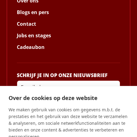
Over ons
Blogs en pers
Contact
Jobs en stages
Cadeaubon
SCHRIJF JE IN OP ONZE NIEUWSBRIEF
Over de cookies op deze website
We maken gebruik van cookies om gegevens m.b.t. de
Door je in te schrijven ga je akkoord met ons Privacybeleid
prestaties en het gebruik van deze website te verzamelen
en geef je toestemming om updates van ons bedrijf te
& analyseren, om sociale netwerkfunctionaliteiten aan te
ontvangen.
bieden en onze content & advertenties te verbeteren en
VOLG ONS OP SOCIALE MEDIA
personaliseren.